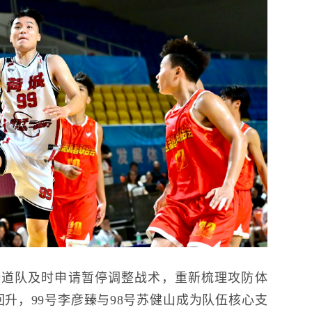
街道队及时申请暂停调整战术，重新梳理攻防体
升，99号李彦臻与98号苏健山成为队伍核心支