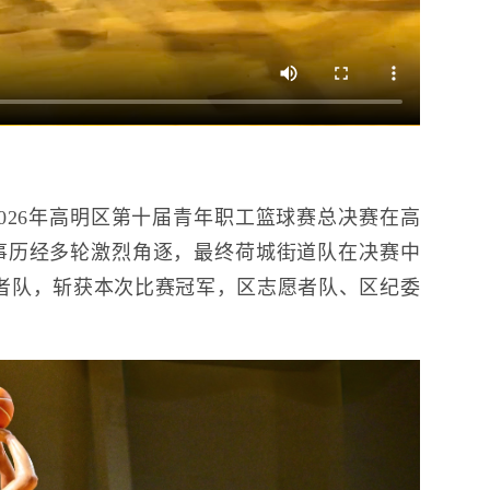
”2026年高明区第十届青年职工篮球赛总决赛在高
事历经多轮激烈角逐，最终荷城街道队在决赛中
志愿者队，斩获本次比赛冠军，区志愿者队、区纪委