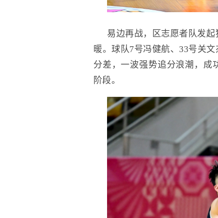
易边再战，区志愿者队发起
暖。球队7号冯健航、33号关
分差，一波强势追分浪潮，成功
阶段。