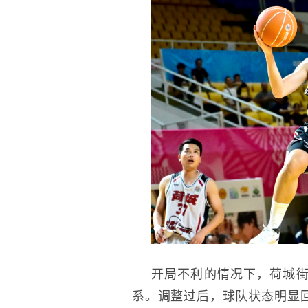
开局不利的情况下，荷城
系。调整过后，球队状态明显回