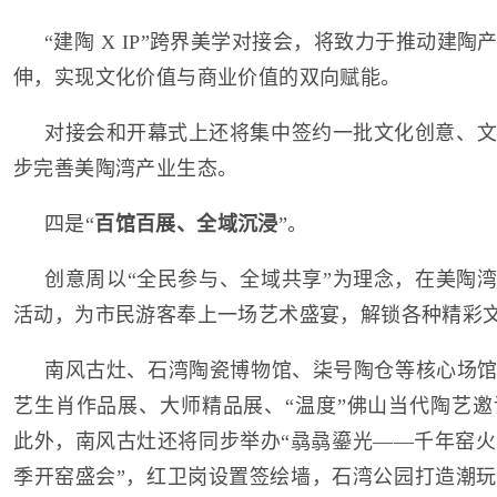
“建陶 X IP”跨界美学对接会，将致力于推动建
伸，实现文化价值与商业价值的双向赋能。
对接会和开幕式上还将集中签约一批文化创意、文
步完善美陶湾产业生态。
四是“
百馆百展、全域沉浸
”。
创意周以“全民参与、全域共享”为理念，在美陶湾
活动，为市民游客奉上一场艺术盛宴，解锁各种精彩
南风古灶、石湾陶瓷博物馆、柒号陶仓等核心场馆
艺生肖作品展、大师精品展、“温度”佛山当代陶艺邀
此外，南风古灶还将同步举办“骉骉鎏光——千年窑火狂
季开窑盛会”，红卫岗设置签绘墙，石湾公园打造潮