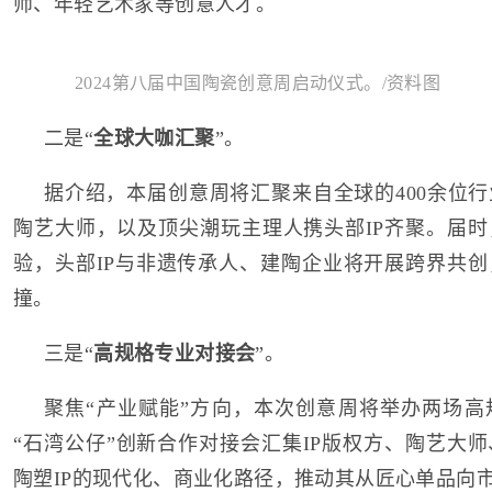
师、年轻艺术家等创意人才。
2024第八届中国陶瓷创意周启动仪式。/资料图
二是“
全球大咖汇聚
”。
据介绍，本届创意周将汇聚来自全球的400余位
陶艺大师，以及顶尖潮玩主理人携头部IP齐聚。届
验，头部IP与非遗传承人、建陶企业将开展跨界共
撞。
三是“
高规格专业对接会
”。
聚焦“产业赋能”方向，本次创意周将举办两场高
“石湾公仔”创新合作对接会汇集IP版权方、陶艺大
陶塑IP的现代化、商业化路径，推动其从匠心单品向