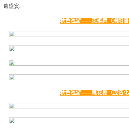
遗盛宴。
秋色巡游——英歌舞（揭阳普
秋色巡游——跳花棚（茂名化