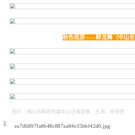
秋色巡游——醉龙舞（中山长
图片｜佛山市新闻传媒中心记者周春、王澍、符诗贺