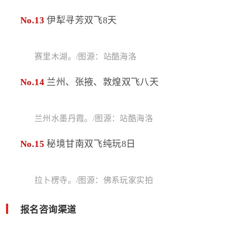
No.13
伊犁寻芳双飞8天
赛里木湖。/图源：站酷海洛
No.14
兰州、张掖、敦煌双飞八天
兰州水墨丹霞。/图源：站酷海洛
No.15
秘境甘南双飞纯玩8日
拉卜楞寺。/图源：佛系玩家实拍
报名咨询渠道