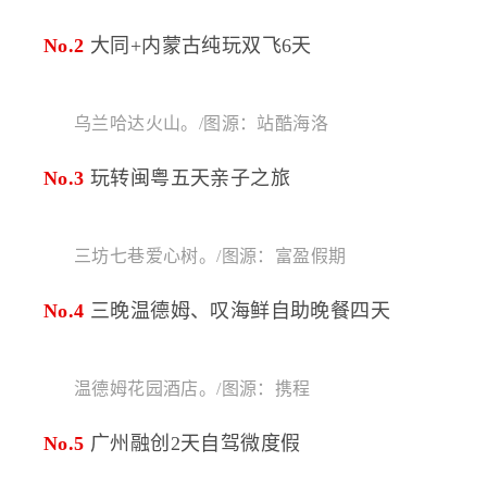
No.2
大同+内蒙古纯玩双飞6天
乌兰哈达火山。/图源：站酷海洛
No.3
玩转闽粤五天亲子之旅
三坊七巷爱心树。/图源：富盈假期
No.4
三晚温德姆、叹海鲜自助晚餐四天
温德姆花园酒店。/图源：携程
No.5
广州融创2天自驾微度假