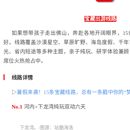
宝藏出游线路
如果想带孩子走出佛山，奔赴各地开阔眼界，15
好。线路覆盖沙漠星空、草原旷野、海岛度假、千年
光、省内短途等多种主题，亲子纯玩、研学体验兼顾
席位火热抢占中。
线路详情
▷
暑假来袭！15条宝藏线路，总有一条戳中你的“梦
No.1
河内+下龙湾纯玩双动六天
下龙湾。/图源：站酷海洛