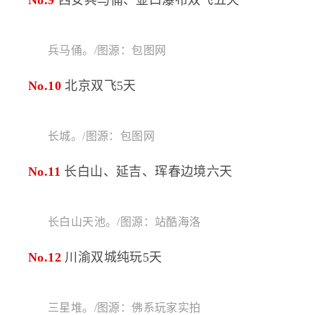
No.9
西安兵马俑、壶口瀑布双飞五天
兵马俑。/图源：包图网
No.10
北京双飞5天
长城。/图源：包图网
No.11
长白山、延吉、珲春边境六天
长白山天池。/图源：站酷海洛
No.12
川渝双城纯玩5天
三星堆。/图源：佛系玩家实拍