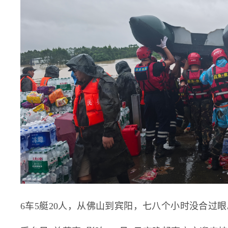
6车5艇20人，从佛山到宾阳，七八个小时没合过眼