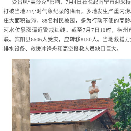
受台风“美莎克”影响，7月4日夜晚起南宁市迎来
打破当地24小时气象纪录的降雨，多地发生严重内
庄大面积被淹，88名村民被困，多为行动不便的高
河水位暴涨逼近警戒红线。截至7月7日10时，横州
联。宾阳县8606人受灾，应转移8150人。当地救援
排水设备、救援冲锋舟和高空搜救人员缺口巨大。