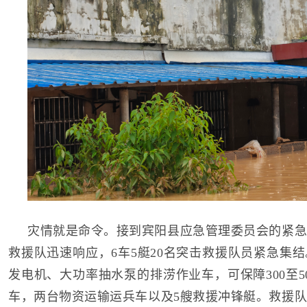
灾情就是命令。接到宾阳县应急管理委员会的紧急
救援队迅速响应，6车5艇20名突击救援队员紧急集结
发电机、大功率抽水泵的排涝作业车，可保障300至5
车，两台物资运输运兵车以及5艘救援冲锋艇。救援