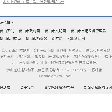
本文来源佛山+客户端，转载请标明出处
友情链接
佛山天气
佛山市政府网
佛山市文明网
佛山市市场监督管理局
佛山市地质局
佛山市档案馆
南方网
佛山新闻网
Copyright：本站所刊登的来源为佛山日报的各种新闻﹑信息和各种专题
专栏资料，均为佛山日报及佛山在线版权所有，未经协议授权禁止下载使
用。违反此声明，佛山日报将依法追究其相关法律责任。
佛山在线违法和不良信息举报电话：0757-83398339，举报邮箱：
fsonline@foxmail.com.
报动态
关于我们
粤ICP备12005670号
新闻信息服务许