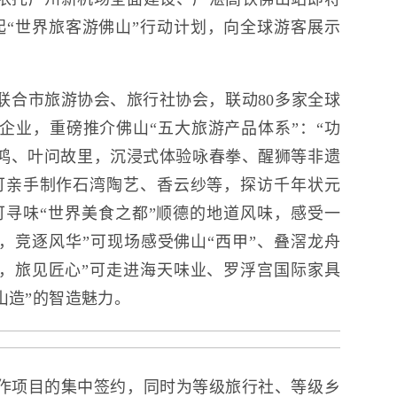
“世界旅客游佛山”行动计划，向全球游客展示
联合市旅游协会、旅行社协会，联动80多家全球
旅企业，重磅推介佛山“五大旅游产品体系”：“功
鸿、叶问故里，沉浸式体验咏春拳、醒狮等非遗
可亲手制作石湾陶艺、香云纱等，探访千年状元
可寻味“世界美食之都”顺德的地道风味，感受一
，竞逐风华”可现场感受佛山“西甲”、叠滘龙舟
，旅见匠心”可走进海天味业、罗浮宫国际家具
山造”的智造魅力。
作项目的集中签约，同时为等级旅行社、等级乡