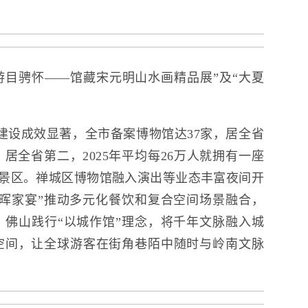
游目骋怀——馆藏宋元明山水画精品展”及“大夏
。
建设成效显著，全市备案博物馆达37家，居全省
居全省第二，2025年平均每26万人就拥有一座
上景区。禅城区博物馆融入演出等业态丰富夜间开
晖家宴”推动多元化餐饮和复合空间场景融合，
佛山践行“以城作馆”理念，将千年文脉融入城
空间，让全球游客在街角巷陌中随时与岭南文脉