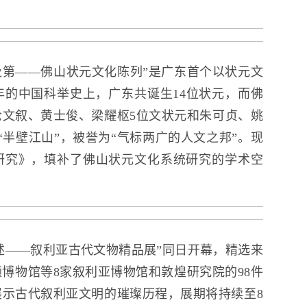
及第——佛山状元文化陈列”是广东首个以状元文
余年的中国科举史上，广东共诞生14位状元，而佛
文叙、黄士俊、梁耀枢5位文状元和朱可贞、姚
“半壁江山”，被誉为“气标两广的人文之邦”。现
研究》，填补了佛山状元文化系统研究的学术空
述——叙利亚古代文物精品展”同日开幕，精选来
博物馆等8家叙利亚博物馆和敦煌研究院的98件
示古代叙利亚文明的璀璨历程，展期将持续至8