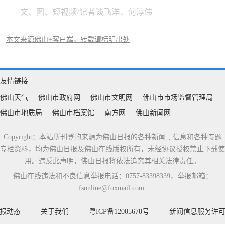
文、图、短视频/记者谈飞洋、何淳伟
本文来源佛山+客户端，转载请标明出处
友情链接
佛山天气
佛山市政府网
佛山市文明网
佛山市市场监督管理局
佛山市地质局
佛山市档案馆
南方网
佛山新闻网
Copyright：本站所刊登的来源为佛山日报的各种新闻﹑信息和各种专题
专栏资料，均为佛山日报及佛山在线版权所有，未经协议授权禁止下载使
用。违反此声明，佛山日报将依法追究其相关法律责任。
佛山在线违法和不良信息举报电话：0757-83398339，举报邮箱：
fsonline@foxmail.com.
报动态
关于我们
粤ICP备12005670号
新闻信息服务许