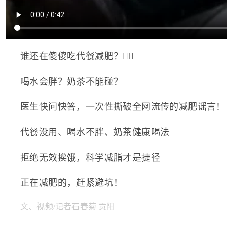
谁还在傻傻吃代餐减肥？🤷‍♀️
喝水会胖？奶茶不能碰？
医生快问快答，一次性撕破全网流传的减肥谣言！
代餐没用、喝水不胖、奶茶健康喝法
拒绝无效挨饿，科学减脂才是捷径
正在减肥的，赶紧避坑！
文、视频/记者石春菊 贡阳