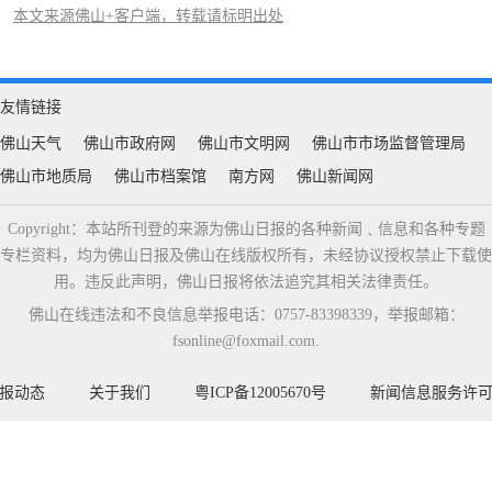
本文来源佛山+客户端，转载请标明出处
友情链接
佛山天气
佛山市政府网
佛山市文明网
佛山市市场监督管理局
佛山市地质局
佛山市档案馆
南方网
佛山新闻网
Copyright：本站所刊登的来源为佛山日报的各种新闻﹑信息和各种专题
专栏资料，均为佛山日报及佛山在线版权所有，未经协议授权禁止下载使
用。违反此声明，佛山日报将依法追究其相关法律责任。
佛山在线违法和不良信息举报电话：0757-83398339，举报邮箱：
fsonline@foxmail.com.
报动态
关于我们
粤ICP备12005670号
新闻信息服务许