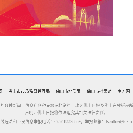
网
佛山市市场监督管理局
佛山市地质局
佛山市档案馆
南方网
佛山日报的各种新闻﹑信息和各种专题专栏资料，均为佛山日报及佛山在线版
声明，佛山日报将依法追究其相关法律责任。
违法和不良信息举报电话：0757-83398339，举报邮箱：fsonline@foxmail