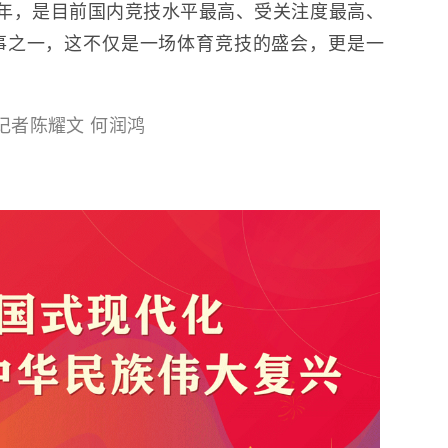
1年，是目前国内竞技水平最高、受关注度最高、
事之一，这不仅是一场体育竞技的盛会，更是一
记者陈耀文 何润鸿