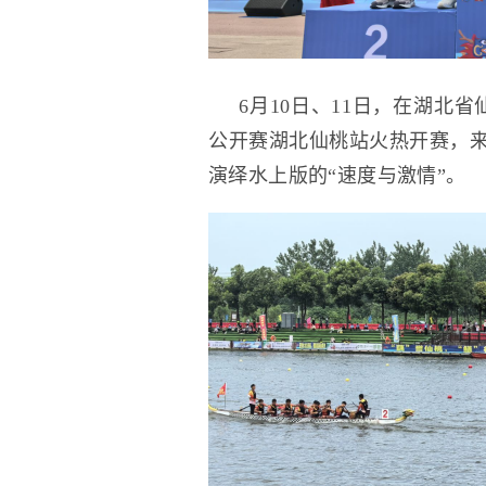
6月10日、11日，在湖北
公开赛湖北仙桃站火热开赛，来
演绎水上版的“速度与激情”。