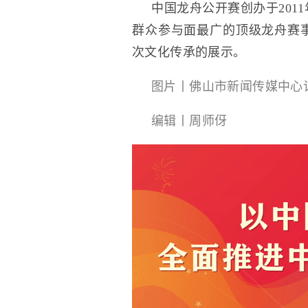
中国龙舟公开赛创办于201
群众参与面最广的顶级龙舟赛
次文化传承的展示。
图片丨佛山市新闻传媒中心
编辑丨周师伢