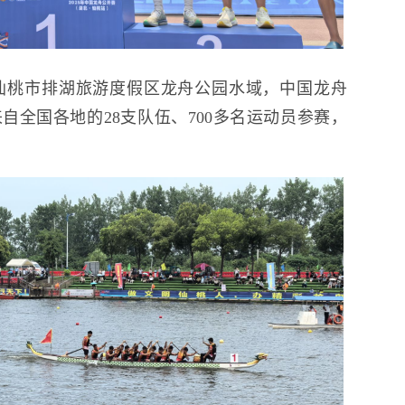
省仙桃市排湖旅游度假区龙舟公园水域，中国龙舟
自全国各地的28支队伍、700多名运动员参赛，