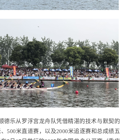
，顺德乐从罗浮宫龙舟队凭借精湛的技术与默契的
米、500米直道赛，以及2000米追逐赛和总成绩五