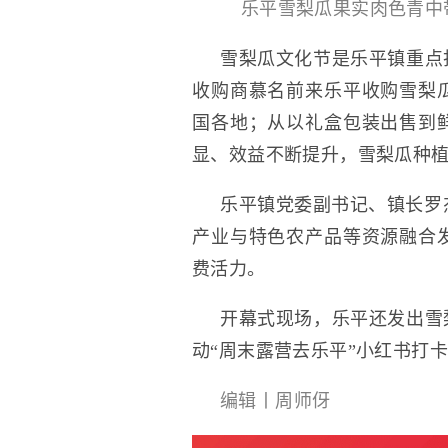
乐平雪梨瓜果实肉色青中
雪梨瓜文化节是乐平镇重点
收购商慕名前来乐平收购雪梨
国各地；从以礼盒包装出售到
显、效益不断提升，雪梨瓜种植
乐平镇党委副书记、镇长罗
产业与特色农产品等资源融合
费活力。
开幕式现场，乐平还发出雪
动“周末露营去乐平”小红书打
编辑丨周师伢