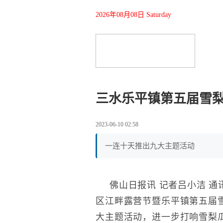
2026年08月08日 Saturday
三水乐平镇第五届雪
2023-06-10 02:58
一连十天推出九大主题活动
佛山日报讯 记者吕小洁 通
区江畔露营节暨乐平镇第五届
大主题活动，进一步打响雪梨