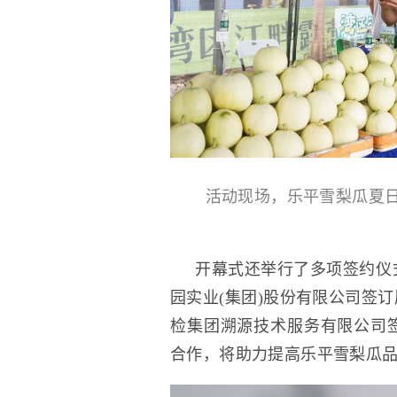
活动现场，乐平雪梨瓜夏
开幕式还举行了多项签约仪
园实业(集团)股份有限公司签
检集团溯源技术服务有限公司
合作，将助力提高乐平雪梨瓜